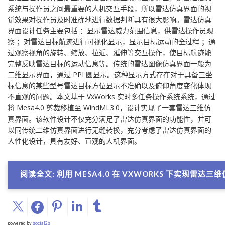
系统与操作员之间最重要的人机交互手段，所以雷达仿真界面的视
觉效果对操作员及时准确地进行数据判断具有很大影响。雷达仿真
界面设计任务主要包括 ：显示雷达威力范围信息，供雷达操作员观
察 ；对雷达目标航迹进行可视化显示，显示目标运动的全过程 ；通
过观察视角的旋转、缩放、拉近、延伸等交互操作，使目标航迹能
完整反映雷达目标的运动信息等。传统的雷达图像仿真界面一般为
二维显示界面，通过 PPI 圆显示。这种显示方式存在对于具备三坐
标信息的某些型号雷达目标方位显示不准确以及俯仰角度变化体现
不直观的问题。本文基于 VxWorks 实时多任务操作系统系统，通过
将 Mesa4.0 剪裁移植至 WindML3.0，设计实现了一套雷达三维仿
真界面。该软件设计不仅充分满足了雷达仿真界面的功能性，并可
以同传统二维仿真界面进行无缝转换，充分考虑了雷达仿真界面的
人性化设计，具有友好、直观的人机界面。
阅读全文: 利用 MESA4.0 在 VXWORKS 下实现雷达三
powered by
social2s