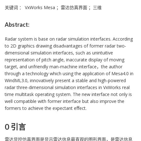
关键词 ： VxWorks Mesa ；雷达仿真界面 ；三维
Abstract:
Radar system is base on radar simulation interfaces. According
to 2D graphics drawing disadvantages of former radar two-
dimensional simulation interfaces, such as unintuitive
representation of pitch angle, inaccurate display of moving
target, and unfriendly man-machine interface，the author
through a technology which using the application of Mesa4.0 in
WindML3.0, innovatively present a stable and high-powered
radar three-dimensional simulation interfaces in VxWorks real
time multitask operating system. The new interface not only is
well compatible with former interface but also improve the
formers to achieve the expectant eﬀect.
0 引言
雷达显控仿真界面是显示雷达信息最直观的图形界面，是雷达信息