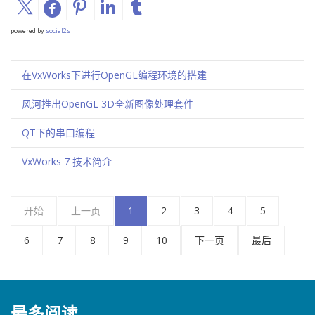
powered by
social2s
在VxWorks下进行OpenGL编程环境的搭建
风河推出OpenGL 3D全新图像处理套件
QT下的串口编程
VxWorks 7 技术简介
开始
上一页
1
2
3
4
5
6
7
8
9
10
下一页
最后
最多阅读