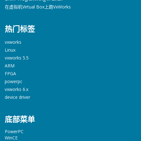
在虚拟机Virtual Box上跑VxWorks
热门标签
vxworks
Linux
vxworks 5.5
ARM
FPGA
powerpc
vxworks 6.x
device driver
底部菜单
PowerPC
WinCE