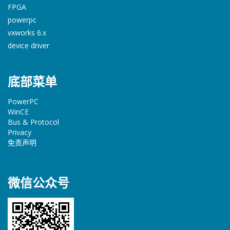
FPGA
powerpc
vxworks 6.x
device driver
底部菜单
PowerPC
WinCE
Bus & Protocol
Privacy
免责声明
微信公众号