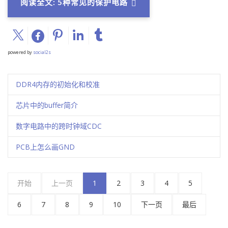
阅读全文: 5种常见的保护电路
powered by
social2s
DDR4内存的初始化和校准
芯片中的buffer简介
数字电路中的跨时钟域CDC
PCB上怎么画GND
开始
上一页
1
2
3
4
5
6
7
8
9
10
下一页
最后