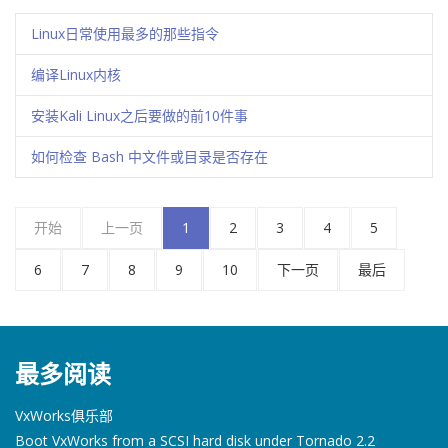
Linux日常使用最多的那些指令
编译Linux内核
安装Kali Linux之后要做的前10件事
如何检查 Bash 中文件或目录是否存在
开始
上一页
1
2
3
4
5
6
7
8
9
10
下一页
最后
最多阅读
VxWorks俱乐部
Boot VxWorks from a SCSI hard disk under Tornado 2.2