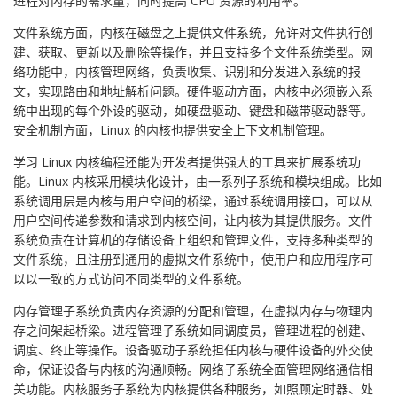
进程对内存的需求量，同时提高 CPU 资源的利用率。
文件系统方面，内核在磁盘之上提供文件系统，允许对文件执行创
建、获取、更新以及删除等操作，并且支持多个文件系统类型。网
络功能中，内核管理网络，负责收集、识别和分发进入系统的报
文，实现路由和地址解析问题。硬件驱动方面，内核中必须嵌入系
统中出现的每个外设的驱动，如硬盘驱动、键盘和磁带驱动器等。
安全机制方面，Linux 的内核也提供安全上下文机制管理。
学习 Linux 内核编程还能为开发者提供强大的工具来扩展系统功
能。Linux 内核采用模块化设计，由一系列子系统和模块组成。比如
系统调用层是内核与用户空间的桥梁，通过系统调用接口，可以从
用户空间传递参数和请求到内核空间，让内核为其提供服务。文件
系统负责在计算机的存储设备上组织和管理文件，支持多种类型的
文件系统，且注册到通用的虚拟文件系统中，使用户和应用程序可
以以一致的方式访问不同类型的文件系统。
内存管理子系统负责内存资源的分配和管理，在虚拟内存与物理内
存之间架起桥梁。进程管理子系统如同调度员，管理进程的创建、
调度、终止等操作。设备驱动子系统担任内核与硬件设备的外交使
命，保证设备与内核的沟通顺畅。网络子系统全面管理网络通信相
关功能。内核服务子系统为内核提供各种服务，如照顾定时器、处