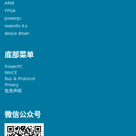
ARM
FPGA
powerpc
vxworks 6.x
device driver
底部菜单
PowerPC
WinCE
Bus & Protocol
Privacy
免责声明
微信公众号