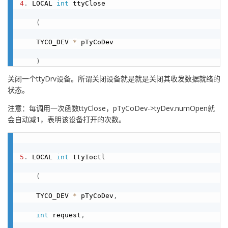
4
.
 LOCAL 
int
 ttyClose

(
    TYCO_DEV 
*
 pTyCoDev

)
关闭一个ttyDrv设备。所谓关闭设备就是就是关闭其收发数据就绪的
状态。
注意：每调用一次函数ttyClose，pTyCoDev->tyDev.numOpen就
会自动减1，表明该设备打开的次数。
5
.
 LOCAL 
int
 ttyIoctl

(
    TYCO_DEV 
*
 pTyCoDev
,
int
 request
,