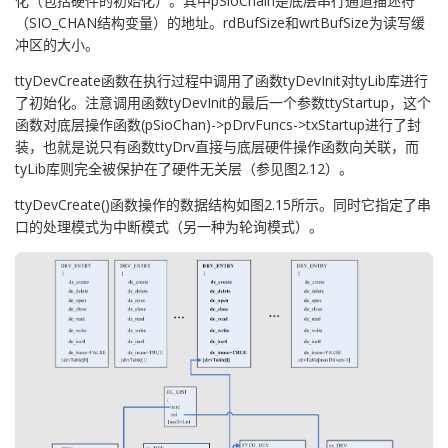
化（包括硬件的初始化）。其中pSioChain是底层串行通道描述符
（SIO_CHAN结构变量）的地址。rdBufSize和wrtBufSize为读写缓
冲区的大小。
ttyDevCreate函数在执行过程中调用了函数tyDevInit对tyLib库进行
了初始化。注意调用函数tyDevInit的最后一个参数ttyStartup，这个
函数对底层操作函数(pSioChan)->pDrvFuncs->txStartup进行了封
装，也就是说只有函数ttyDrv直接与底层硬件操作函数向关联，而
tyLib库则完全被保护在了硬件无关层（参见图2.12）。
ttyDevCreate()函数操作的数据结构如图2.15所示。同时它指定了串
口的处理模式为中断模式（另一种为轮询模式）。