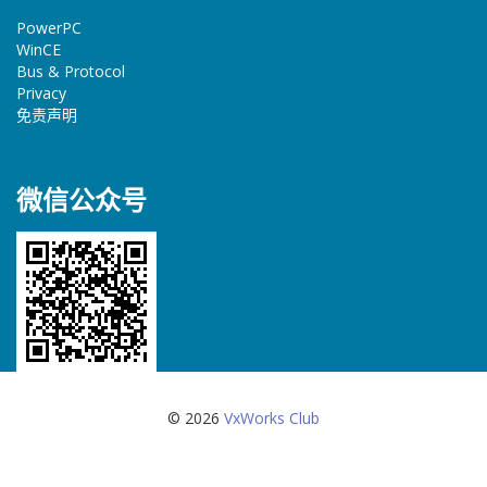
PowerPC
WinCE
Bus & Protocol
Privacy
免责声明
微信公众号
© 2026
VxWorks Club