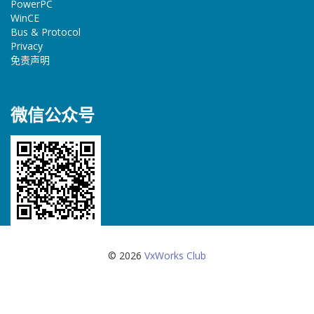
PowerPC
WinCE
Bus & Protocol
Privacy
免责声明
微信公众号
© 2026
VxWorks Club