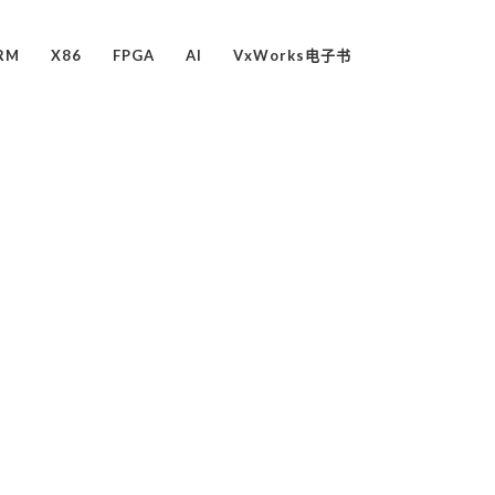
RM
X86
FPGA
AI
VxWorks电子书