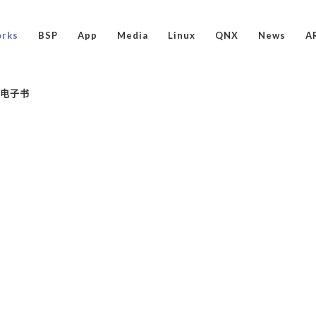
rks
BSP
App
Media
Linux
QNX
News
A
ux电子书