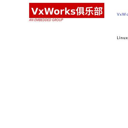
VxWo
AN EMBEDDED GROUP
Lin