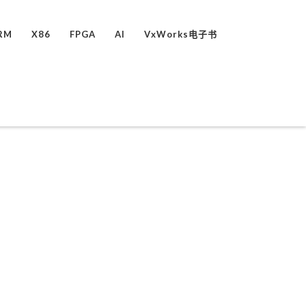
RM
X86
FPGA
AI
VxWorks电子书