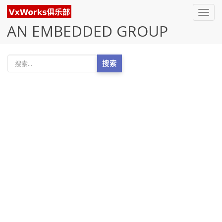
Toggl
navig
AN EMBEDDED GROUP
搜索