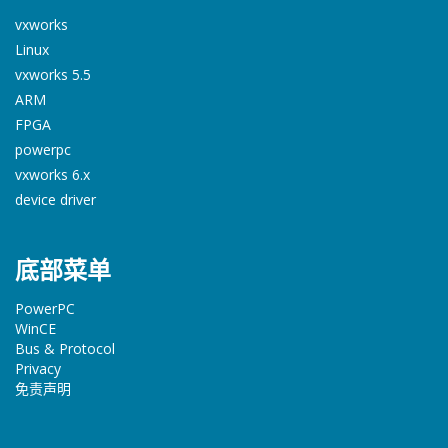
vxworks
Linux
vxworks 5.5
ARM
FPGA
powerpc
vxworks 6.x
device driver
底部菜单
PowerPC
WinCE
Bus & Protocol
Privacy
免责声明