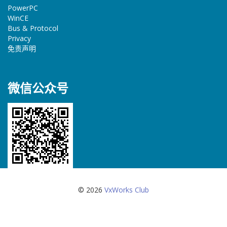
PowerPC
WinCE
Bus & Protocol
Privacy
免责声明
微信公众号
© 2026
VxWorks Club