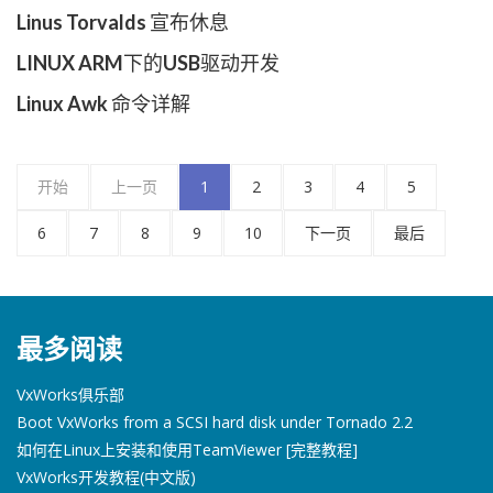
Linus Torvalds 宣布休息
LINUX ARM下的USB驱动开发
Linux Awk 命令详解
开始
上一页
1
2
3
4
5
6
7
8
9
10
下一页
最后
最多阅读
VxWorks俱乐部
Boot VxWorks from a SCSI hard disk under Tornado 2.2
如何在Linux上安装和使用TeamViewer [完整教程]
VxWorks开发教程(中文版)