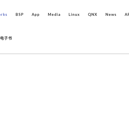
rks
BSP
App
Media
Linux
QNX
News
A
ux电子书