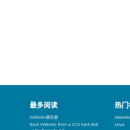
最多阅读
热门
VxWorks俱乐部
vxworks
Boot VxWorks from a SCSI hard disk
Linux