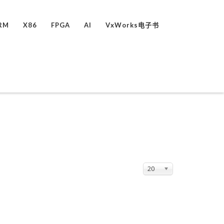
RM
X86
FPGA
AI
VxWorks电子书
20