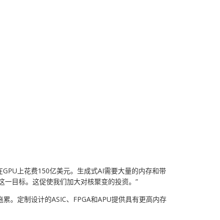
在GPU上花费150亿美元。生成式AI需要大量的内存和带
实现这一目标。这促使我们加大对核聚变的投资。”
。定制设计的ASIC、FPGA和APU提供具有更高内存