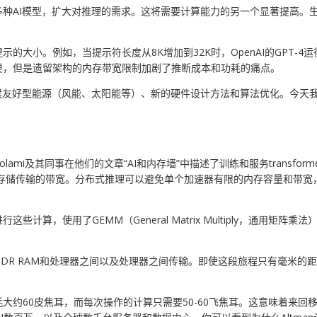
种AI模型，扩大对推理的需求。这将需要计算能力的另一个显著提高。生
大小。例如，当提示符长度从8K增加到32K时，OpenAI的GPT-4运
要，但是遗留架构的内存带宽限制加剧了推断成本和功耗的痛点。
候友好型能源（风能、太阳能等）、新的硬件设计方法和算法优化。今天
lami及其同事在他们的文章“AI和内存墙”中描述了训练和服务transformer模型
括存储传输的带宽。分布式推理可以避免单个加速器有限的内存容量和带
算，使用了GEMM（General Matrix Multiply，通用矩
DR RAM和处理器之间以及处理器之间传输。即使这段旅程只有毫米的
大约60皮焦耳，而每次操作的计算只需要50-60飞焦耳。这意味着来