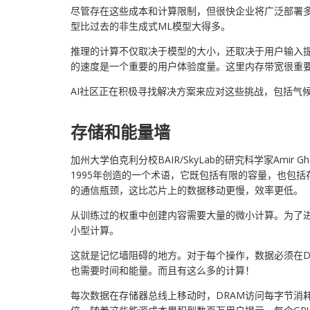
尽管存在这些成本和计算限制，但很快企业将广泛部署多
型比过去的非生成式ML模型大得多。
推理的计算不仅取决于模型的大小，还取决于用户输入提示的
的速度是一个重要的用户体验度量。这里内存带宽很重
AI社区正在积极寻找解决方案来应对这些挑战，包括气
存储和能量墙
加州大学伯克利分校BAIR/SkyLab的研究科学家Amir Gho
1995年创造的一个术语，它既包括有限的容量，也包
的通信瓶颈，这比芯片上的数据移动更慢，效率更低。
从训练过的权重中创建内容需要大量的微小计算。为了进行这些计
小型计算。
这就是记忆墙阻碍的地方。对于每个操作，数据必须在D
也需要时间和能量。而且有这么多的计算！
每次数据在存储器总线上移动时，DRAM访问每字节消耗