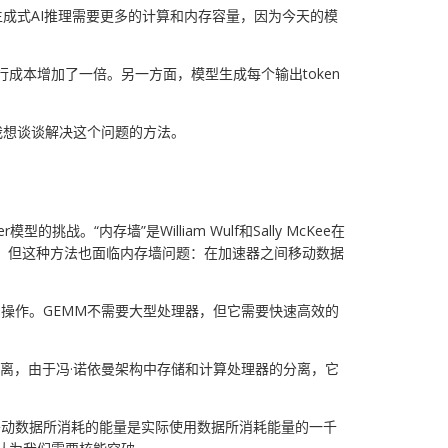
成式AI推理需要更多的计算和内存容量，因为今天的模
行成本增加了一倍。另一方面，模型生成每个输出token
我想谈谈解决这个问题的方法。
的挑战。“内存墙”是William Wulf和Sally McKee在
宽，但这种方法也面临内存墙问题：在加速器之间移动数据
阵乘法）操作。GEMM不需要大型处理器，但它需要快速高效的
距离，由于冯·诺依曼架构中存储和计算处理器的分离，它
回移动数据所消耗的能量是实际使用数据所消耗能量的一千