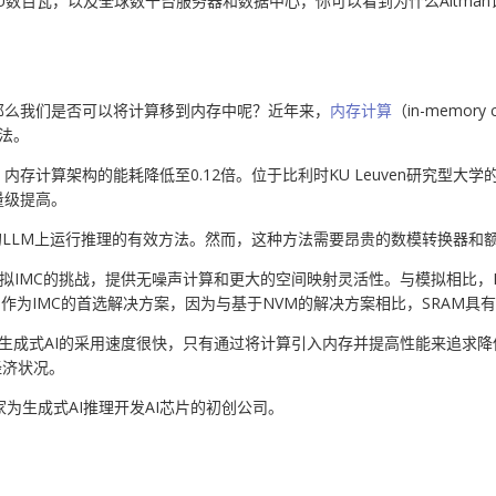
数百瓦，以及全球数千台服务器和数据中心，你可以看到为什么Altma
那么我们是否可以将计算移到内存中呢？近年来，
内存计算
（in-memor
法。
计算架构的能耗降低至0.12倍。位于比利时KU Leuven研究型大学的
量级提高。
的LLM上运行推理的有效方法。然而，这种方法需要昂贵的数模转换器和
拟IMC的挑战，提供无噪声计算和更大的空间映射灵活性。与模拟相比，D
RAM作为IMC的首选解决方案，因为与基于NVM的解决方案相比，SRAM
鉴于生成式AI的采用速度很快，只有通过将计算引入内存并提高性能来追求
经济状况。
rix是一家为生成式AI推理开发AI芯片的初创公司。