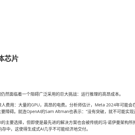
体芯片
们仍然面临着一个阻碍广泛采用的巨大挑战：运行推理的高昂成本。
人费用：大量的GPU，高昂的电费。分析师估计，Meta 2024年可能会
碍。就连OpenAI的Sam Altman也表示：“没有突破，就不可能
I的主要选择，但即使是最先进的解决方案也会被传统的冯·诺伊曼架构所拖累
内存中，这使得生成式AI几乎不可能经济地交付。