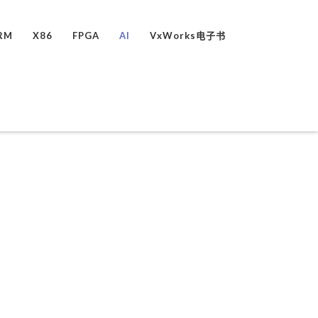
RM
X86
FPGA
AI
VxWorks电子书