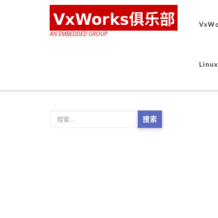
VxWo
AN EMBEDDED GROUP
Lin
搜索