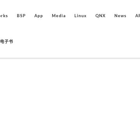
rks
BSP
App
Media
Linux
QNX
News
A
ux电子书