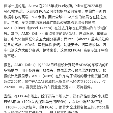
值得一提的是，Altera 在2015年被Intel收购，Xilinx在2022年被
AMD收购后，这两家FPGA公司会根据母公司策略，更偏向于面向
数据中心的高端FPGA市场，因此全球FPGA产业的格局也在随之变
化。当然，受到智能汽车对高性能SoC需求稳步增长的影响，
AMD（Xilinx）和Intel（Altera）在过去几年也在积极向汽车领域扩
展。其中，AMD（Xilinx）重点关注的是ADAS、自动驾驶、车载系
统、电气化和网联化这五大细分赛道；而Intel（Altera）重点关注的
是自动驾驶、ADAS、车载体验 (IVE)、功能安全、汽车级设备、汽
车电源这六大细分赛道。整体来看，这两家FPGA厂商更专注于中高
端市场。
据悉，AMD（Xilinx）的FPGA已经被设计到配备ADAS的车辆内的许
多插槽中，用于处理来自摄像头、成像雷达和激光雷达的数据。根
据统计数据显示，AMD（Xilinx）在汽车电子领域的累计出货量已经
超过2.05亿，其中在ADAS领域的出货量也已经达到8000万片，仅
2020年一年，赛灵思就向汽车行业出货近2000万片器件。
当然，在FPGA市场上，除了高端市场以外，还有高性价比的小规模
FPGA市场（100k以内逻辑单元的FPGA），以及中端FPGA市场
（100k~500k逻辑单元的FPGA）。而作为全球排名第三的Lattice最
为人称道的就是其低功耗、小尺寸和高性能优势。