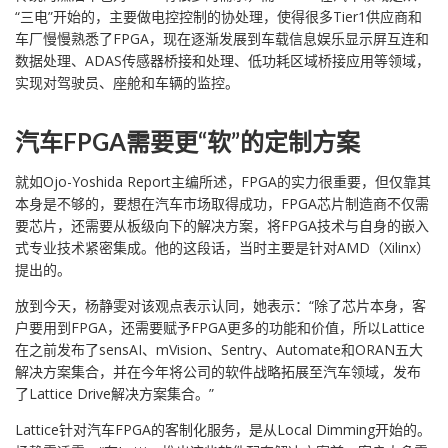
“三电”开始的，主要做电控控制的协处理，使得很多Tier1供应商和
车厂慢慢熟悉了FPGA，现在逐渐发展到车载信息娱乐显示屏互连和
数据处理、ADAS传感器桥接和处理、低功耗区域桥接应用等领域，
实现对驾驶员、座舱和车辆的监控。
汽车FPGA需要更“软”的定制方案
就如Ojo-Yoshida Report主编所述，FPGA的实力很重要，但仅靠其
本身是不够的，要想在汽车市场取得成功，FPGA芯片制造商不仅需
要芯片，还需要从板级向下的解决方案，将FPGA技术与自身的嵌入
式专业技术紧密集成。他的这段话，当时主要是针对AMD（Xilinx）
提出的。
放到今天，杨静雯对该观点表示认同，她表示：“除了芯片本身，客
户要用到FPGA，还需要赋予FPGA更多的功能和价值，所以Lattice
在之前发布了sensAI、mVision、Sentry、Automate和ORAN五大
解决方案集合，并在今年将公司的软件战略拓展至汽车领域，发布
了Lattice Drive解决方案集合。”
Lattice针对汽车FPGA的客制化服务，是从Local Dimming开始的。