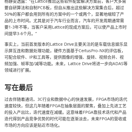
杨静雯透露：“在Lattice推出这些软件配套解决方案前，客户大多需
要自研算法和自制PCB板，但自从推出这些解决方案集合后，超过
50%的客户都会用到所有的方案中的一个或两个，显著地缩短了产
品的上市时间。尤其是对于汽车行业而言，汽车的开发周期通常需
要1-3年不等，当客户采用Lattice的现成方案后，可以使产品上市时
间提早3-6个月。”
事实上，当前首发版本的Lattice Drive主要关注的是车载信息娱乐显
示屏互连和数据处理功能，硬件方面基于CertusPro-NX的评估板，
可配合软件、IP和工具等，提供图像的增强、旋转、视频合并、视
频加强、帧率加/减等功能。未来，Lattice Drive将进一步向ADAS等
领域进行扩展。
写在最后
过去伴随着通讯、3C行业和数据中心的快速发展，FPGA市场的迭代
速度较快，但这几年随着FPGA在抽象层面的聚焦，叠加上先进工艺
的投入产出比，迭代速度在减缓。这意味着FPGA靠技术迭代和产品
迭代得到产品竞争优势的时代可能在逐渐淡去，未来FPGA的营收或
市场的方向应该是贴近市场化。