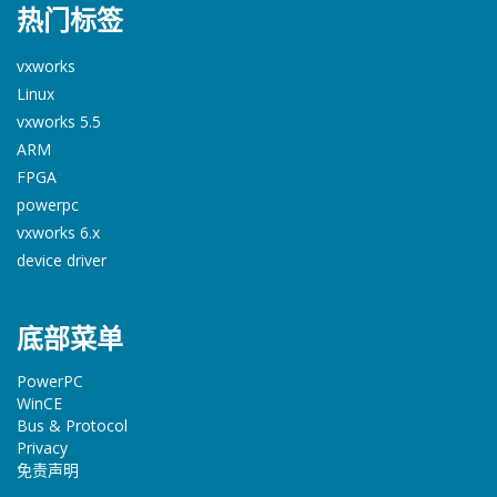
热门标签
vxworks
Linux
vxworks 5.5
ARM
FPGA
powerpc
vxworks 6.x
device driver
底部菜单
PowerPC
WinCE
Bus & Protocol
Privacy
免责声明