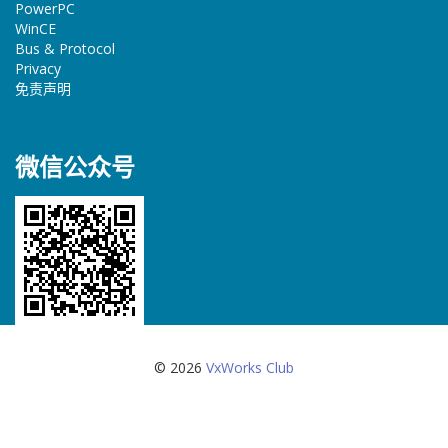
PowerPC
WinCE
Bus & Protocol
Privacy
免责声明
微信公众号
© 2026
VxWorks Club