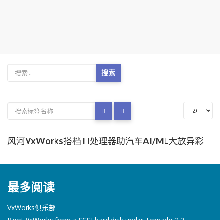
搜索
风河VxWorks搭档TI处理器助汽车AI/ML大放异彩
最多阅读
VxWorks俱乐部
Boot VxWorks from a SCSI hard disk under Tornado 2.2