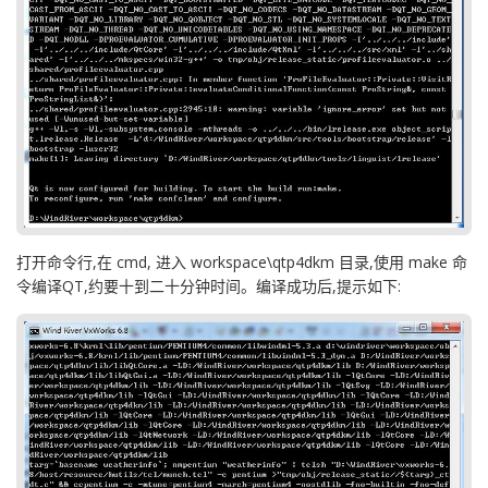
打开命令行,在 cmd, 进入 workspace\qtp4dkm 目录,使用 make 命
令编译QT,约要十到二十分钟时间。编译成功后,提示如下: