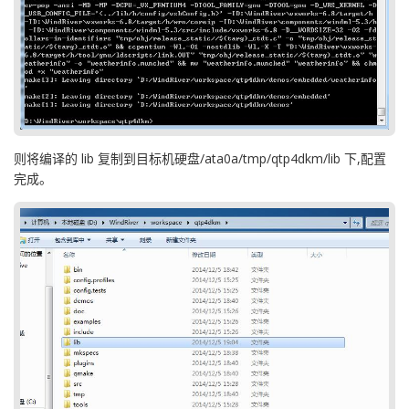
则将编译的 lib 复制到目标机硬盘/ata0a/tmp/qtp4dkm/lib 下,配置
完成。