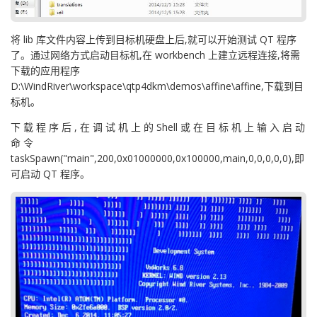
将 lib 库文件内容上传到目标机硬盘上后,就可以开始测试 QT 程序
了。通过网络方式启动目标机,在 workbench 上建立远程连接,将需
下载的应用程序
D:\WindRiver\workspace\qtp4dkm\demos\affine\affine,下载到目
标机。
下 载 程 序 后 , 在 调 试 机 上 的 Shell 或 在 目 标 机 上 输 入 启 动
命 令
taskSpawn("main",200,0x01000000,0x100000,main,0,0,0,0,0),即
可启动 QT 程序。