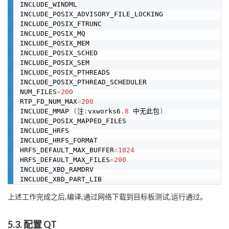
INCLUDE_WINDML

INCLUDE_POSIX_ADVISORY_FILE_LOCKING

INCLUDE_POSIX_FTRUNC

INCLUDE_POSIX_MQ

INCLUDE_POSIX_MEM

INCLUDE_POSIX_SCHED

INCLUDE_POSIX_SEM

INCLUDE_POSIX_PTHREADS

INCLUDE_POSIX_PTHREAD_SCHEDULER

NUM_FILES
=
200
RTP_FD_NUM_MAX
=
200
INCLUDE_MMAP 
(
注
:
vxworks6
.8
 中无此包
)
INCLUDE_POSIX_MAPPED_FILES

INCLUDE_HRFS

INCLUDE_HRFS_FORMAT

HRFS_DEFAULT_MAX_BUFFER
=
1024
HRFS_DEFAULT_MAX_FILES
=
200
INCLUDE_XBD_RAMDRV

上述工作完成之后,编译,通过网络下载到目标板测试,运行通过。
5.3. 配置 QT