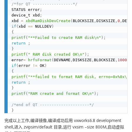
/*for QT -----------------*/
STATUS error
;
device_t xbd
;
xbd 
=
xbdRamDiskDevCreate
(
BLOCKSIZE
,
DISKSIZE
,
0
,
DEVN
if
(
xbd 
==
 NULLDEV
)
{
printf
(
"**Failed to create RAM disk\n"
)
;
return
;
}
printf
(
" RAM disk created OK\n"
)
;
error
=
hrfsFormat
(
DEVNAME
,
DISKSIZE
,
BLOCKSIZE
,
1000
)
;
if
(
error 
!=
 OK
)
{
printf
(
"**failed to format RAM disk, errno=0x%0x\n"
return
;
}
printf
(
"RAM create and format OK\n"
)
;
/*end of QT ---------------------*/
}
完成以上工作,编译镜像,编译成功后用 vxworks6.8 development
shell,进入 zvipsim/default 目录,运行 vxsim –size 800M,启动虚拟