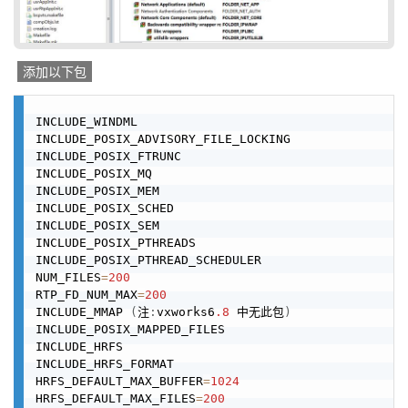
添加以下包
INCLUDE_WINDML

INCLUDE_POSIX_ADVISORY_FILE_LOCKING

INCLUDE_POSIX_FTRUNC

INCLUDE_POSIX_MQ

INCLUDE_POSIX_MEM

INCLUDE_POSIX_SCHED

INCLUDE_POSIX_SEM

INCLUDE_POSIX_PTHREADS

INCLUDE_POSIX_PTHREAD_SCHEDULER

NUM_FILES
=
200
RTP_FD_NUM_MAX
=
200
INCLUDE_MMAP 
(
注
:
vxworks6
.8
 中无此包
)
INCLUDE_POSIX_MAPPED_FILES

INCLUDE_HRFS

INCLUDE_HRFS_FORMAT

HRFS_DEFAULT_MAX_BUFFER
=
1024
HRFS_DEFAULT_MAX_FILES
=
200