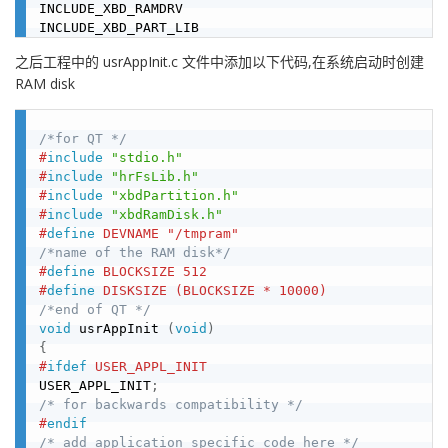
INCLUDE_XBD_RAMDRV

之后工程中的 usrAppInit.c 文件中添加以下代码,在系统启动时创建
RAM disk
/*for QT */
#
include
"stdio.h"
#
include
"hrFsLib.h"
#
include
"xbdPartition.h"
#
include
"xbdRamDisk.h"
#
define
 DEVNAME "/tmpram"
/*name of the RAM disk*/
#
define
 BLOCKSIZE 512
#
define
 DISKSIZE (BLOCKSIZE * 10000)
/*end of QT */
void
 usrAppInit 
(
void
)
{
#
ifdef
 USER_APPL_INIT
USER_APPL_INIT
;
/* for backwards compatibility */
#
endif
/* add application specific code here */