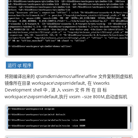
运行 qt 程序
将刚编译出来的 qtsimdkm\demos\affine\affine 文件复制到虚拟机
镜像所在目录 workspace\zvipsim\default, 在 Vxworks
Development shell 中 , 进 入 vxsim 文 件 所 在 目 标
workspace\zvipsim\default,执行 vxsim –size 800M,启动虚拟机