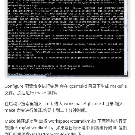
Configure 配置命令执行完后,会在 qtsimskd 目录下生成 makefile
文件。之后进行 make 操作。
在启动->搜索里输入 cmd, 进入 workspace\qtsimskd 目录,输入
make 命令进行编译,约要十到二十分钟时间。
Make 编译成功后,需将 workspace\qtsimdkm\lib 下面所有内容复
制到c:\tmp\qtsimdkm\lib。如果是目标环境中,则将编译的 lib 复制
到目标机硬盘/ata0a/tmp/qtp4dkm/lib 下。