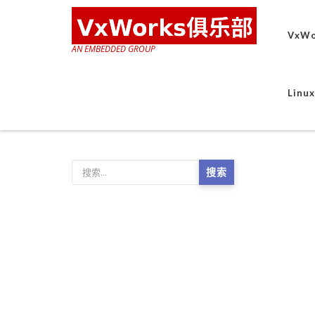
VxWo
AN EMBEDDED GROUP
Lin
搜索