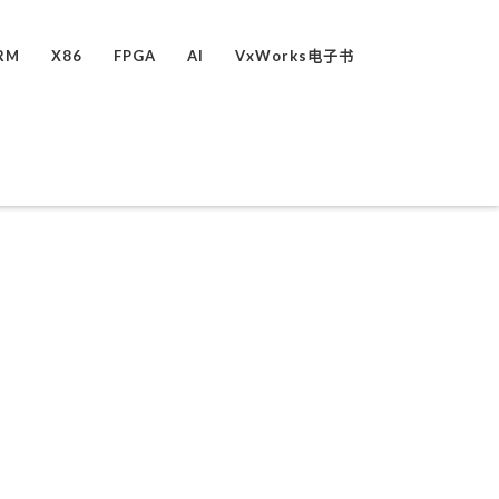
RM
X86
FPGA
AI
VxWorks电子书