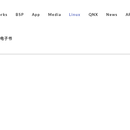
rks
BSP
App
Media
Linux
QNX
News
A
ux电子书