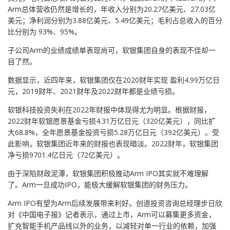
Arm总体营收仍然是增长的，年收入分别为20.27亿美元、27.03亿
美元；净利润分别为3.88亿美元、5.49亿美元；毛利占总收入的百分
比分别为 93%、95%。
子公司Arm的业绩成绩单表现尚可，软银集团自身的表现不佳却一
目了然。
数据显示，近四年来，软银集团仅在2020财年实现 盈利4.99万亿日
元，2019财年、2021财年及2022财年都是业绩亏损。
软银科技投资失利在2022年财报中体现得尤为明显。根据财报，
2022财年软银愿景基金亏损4.31万亿日元（320亿美元），同比扩
大68.8%，全年愿景基金投资亏损5.28万亿日元（392亿美元）。受
此影响，软银集团近年来的财报也表现暗淡。2022财年，软银集团
净亏损9701.4亿日元（72亿美元）。
由于深陷财政泥潭，软银集团积极推动Arm IPO其实就不难理解
了。Arm一旦成功IPO，能极大缓解软银集团的财务压力。
Arm IPO有望为Arm后续发展带来利好。创道投资咨询总经理步日欣
对《中国电子报》记者表示，通过上市，Arm可以募集更多资金，
扩充智能手机产品线以外的业务，以减轻对单一行业的依赖，加强