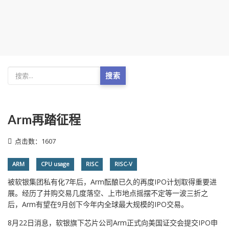
搜索
Arm再踏征程
点击数：1607
ARM
CPU usage
RISC
RISC-V
被软银集团私有化7年后，Arm酝酿已久的再度IPO计划取得重要进
展。经历了并购交易几度落空、上市地点摇摆不定等一波三折之
后，Arm有望在9月创下今年内全球最大规模的IPO交易。
8月22日消息，软银旗下芯片公司Arm正式向美国证交会提交IPO申