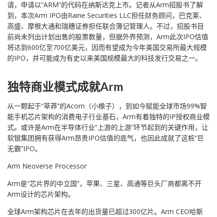
请，申请以“ARM”的代码在纳斯达克上市。记者从Arm招股书了解
到，本次Arm IPO由Raine Securities LLC担任财务顾问，巴克莱、
高盛、摩根大通和瑞穗证券担任联合簿记管理人。不过，招股书目
前尚未列出计划出售的股票数量，但据外界预测，Arm此次IPO估值
将达到600亿至700亿美元，因而有望成为今年美国交易所最大规模
的IPO，并可能成为有史以来美国规模最大的科技发行交易之一。
独特商业模式成就Arm
从一颗起于“草莽”的Acorn（小橡子），到如今赋能全球市场99%智
能手机芯片架构的消费电子行业基石，Arm有着独特的IP授权商业模
式。或许是Arm在半导体行业“上游的上游”环节起到的关键作用，让
软银集团拥有获得Arm昂贵IPO估值的底气，也因此成就了这桩“巨
无霸”IPO。
Arm Neoverse Processor
Arm是“芯片界的中立国”，苹果、三星、高通等巨头厂商都离不开
Arm设计的芯片架构。
全球Arm架构芯片在去年的出货量已超过300亿片。Arm CEO哈斯