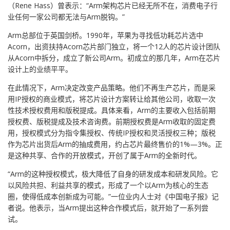
（Rene Hass）曾表示：“Arm架构芯片已经无所不在，消费电子行
业任何一家公司都无法与Arm脱钩。”
Arm总部位于英国剑桥。1990年，苹果为寻找低功耗芯片选中
Acorn，出资扶持Acorn芯片部门独立，将一个12人的芯片设计团队
从Acorn中拆分，成立了新公司Arm。初成立的那几年，Arm在芯片
设计上的业绩平平。
在此情况下，Arm决定改变产品策略。他们不再生产芯片，而是采
用IP授权的商业模式，将芯片设计方案转让给其他公司，收取一次
性技术授权费用和版税提成。具体来看，Arm的主要收入包括前期
授权费、版税提成及技术咨询费。前期授权费是Arm收取的固定费
用，授权模式分为指令集授权、传统IP授权和灵活授权三种；版税
作为芯片出货后Arm的抽成费用，约占芯片最终售价的1%—3%。正
是这种共享、合作的开放模式，开创了属于Arm的全新时代。
“Arm的这种授权模式，极大降低了自身的研发成本和研发风险。它
以风险共担、利益共享的模式，形成了一个以Arm为核心的生态
圈，使得低成本创新成为可能。”一位业内人士对《中国电子报》记
者说。他表示，当Arm提出这种合作模式后，就开始了一系列尝
试。