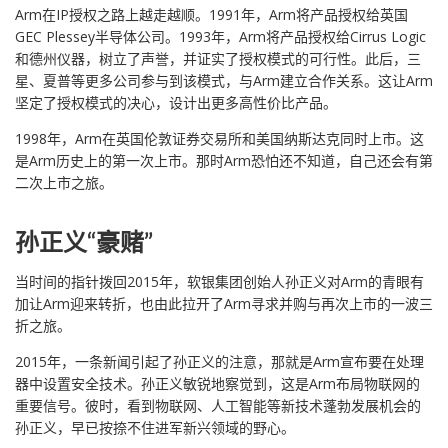
Arm在IP授权之路上越走越顺。1991年，Arm将产品授权给英国
GEC Plessey半导体公司。1993年，Arm将产品授权给Cirrus Logic
和德州仪器，树立了声誉，并证实了授权模式的可行性。此后，三
星、夏普等更多公司参与到该模式，与Arm建立合作关系。这让Arm
坚定了授权模式的决心，设计出更多高性价比产品。
1998年，Arm在英国伦敦证券交易所和美国纳斯达克同时上市。这
是Arm历史上的第一次上市。那时Arm恐怕还不知道，自己还会有第
二次上市之旅。
孙正义“豪赌”
当时间的指针拨回2015年，软银集团创始人孙正义对Arm的青眼有
加让Arm迎来转折，也由此拉开了Arm寻求并购与再次上市的一波三
折之旅。
2015年，一条新闻引起了孙正义的注意，那就是Arm宣布要在处理
器中设置安全技术。孙正义敏锐地察觉到，这是Arm布局物联网的
重要信号。彼时，看到物联网、人工智能等新技术蓬勃发展机会的
孙正义，早已按捺不住进军新兴领域的野心。