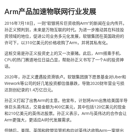
Arm产品加速物联网行业发展
2016年7月18日，一则“软银将斥巨资收购Arm”的新闻在业内传开。
孙正义预判到，未来是万物互联的时代。为进一步推动其在科技投
资领域的地位，促进公司业务多元化发展，软银集团在英国政府的
许可下，以310亿美元的价格收购了Arm，并将其私有化。
这桩交易是孙正义投资史上的又一次豪赌。此后，Arm搭乘手机、
CPU的热门赛道地位日益凸显，帮助孙正义书写了一个AI的投资神
话。
2020年，孙正义遭遇投资滑铁卢。软银集团旗下愿景基金对Uber和
Wework等公司的好几笔投资都估值暴跌，导致2020财年营业亏损
达到创纪录的1.4万亿日元。
孙正义打起了出售Arm的主意。他宣布，计划将Arm出售给美国半导
体巨头英伟达，交易金额为400亿美元，其中包括120亿美元的现金
和210亿美元的英伟达股票。孙正义表示，Arm与英伟达的合作会让
Arm更强大，更适应AI时代发展需求。
但随后，美国、英国和欧盟监管机构均对英伟达收购Arm一案提出