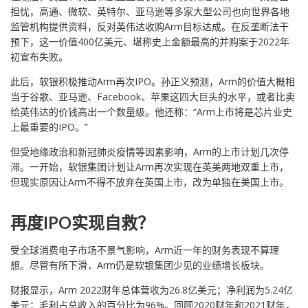
担忧，高通、微软、英特尔、亚马逊等多家大型公司也向世界各地
监管机构提供资料，反对英伟达收购Arm目标达成。在反垄断法干
预下，这一价值400亿美元、堪称史上金额最高的并购案于2022年
初宣布失败。
此后，软银积极推动Arm再次IPO。孙正义预测，Arm的价值大概相
当于谷歌、亚马逊、Facebook、苹果这四大巨头的水平，或者比卖
给英伟达的价钱高出一个数量级。他还称：“Arm上市将是芯片业史
上最重要的IPO。”
但受地缘政治和新冠肺炎疫情等因素影响，Arm的上市计划几次停
滞。一开始，软银集团计划让Arm再次实现在英美两地双重上市，
但现实原因让Arm不得不放弃在英国上市，改为单独在美国上市。
再度IPO实现自救？
受全球消费电子市场不景气影响，Arm近一年的财务表现不算理
想。尽管有所下滑，Arm仍是软银集团少见的业绩增长板块。
财报显示，Arm 2022财年总体营收为26.8亿美元；净利润为5.24亿
美元；毛利占总收入的百分比为96%。回顾2020财年和2021财年，