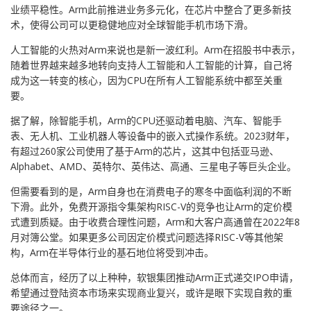
业绩平稳性。Arm此前推进业务多元化，在芯片中整合了更多新技
术，使得公司可以更稳健地应对全球智能手机市场下滑。
人工智能的火热对Arm来说也是新一波红利。Arm在招股书中表示，
随着世界越来越多地转向支持人工智能和人工智能的计算，自己将
成为这一转变的核心，因为CPU在所有人工智能系统中都至关重
要。
据了解，除智能手机，Arm的CPU还驱动着电脑、汽车、智能手
表、无人机、工业机器人等设备中的嵌入式操作系统。2023财年，
有超过260家公司使用了基于Arm的芯片，这其中包括亚马逊、
Alphabet、AMD、英特尔、英伟达、高通、三星电子等巨头企业。
但需要看到的是，Arm自身也在消费电子的寒冬中面临利润的不断
下滑。此外，免费开源指令集架构RISC-V的竞争也让Arm的定价模
式遭到质疑。由于收费合理性问题，Arm和大客户高通曾在2022年8
月对簿公堂。如果更多公司因定价模式问题选择RISC-V等其他架
构，Arm在半导体行业的基石地位将受到冲击。
总体而言，经历了以上种种，软银集团推动Arm正式递交IPO申请，
希望通过登陆资本市场来实现商业复兴，或许是眼下实现自救的重
要途径之一。