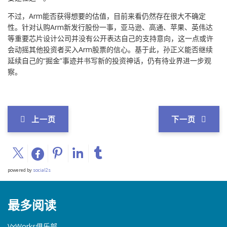
不过，Arm能否获得想要的估值，目前来看仍然存在很大不确定
性。针对认购Arm新发行股份一事，亚马逊、高通、苹果、英伟达
等重要芯片设计公司并没有公开表达自己的支持意向，这一点或许
会动摇其他投资者买入Arm股票的信心。基于此，孙正义能否继续
延续自己的“掘金”事迹并书写新的投资神话，仍有待业界进一步观
察。
上一页
下一页
powered by
social2s
最多阅读
VxWorks俱乐部