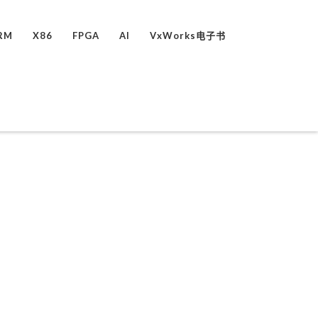
RM
X86
FPGA
AI
VxWorks电子书