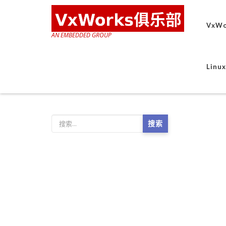
VxWo
AN EMBEDDED GROUP
Lin
搜索