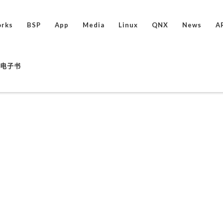
rks
BSP
App
Media
Linux
QNX
News
A
ux电子书