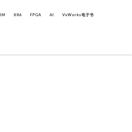
RM
X86
FPGA
AI
VxWorks电子书