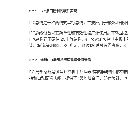
3.2.1 I2C接口控制的软件实现
I2C总线是一种两线式串行总线，主要应用于微处理器
I2C总线设备以其简单性和有效性被广泛使用。车辆显控系
FPGA构建了硬件I2C电气结构，在PowerPC控制
读、写流程如图3、图4所示，通过I2C总线设置亮度、
3.2.2 通过PCI局部总线实现设备间通信
PCI局部总线是微型计算机中处理器/存储器与外围控制
持和自动配置功能，提供了3类地址空间，即存储器、I