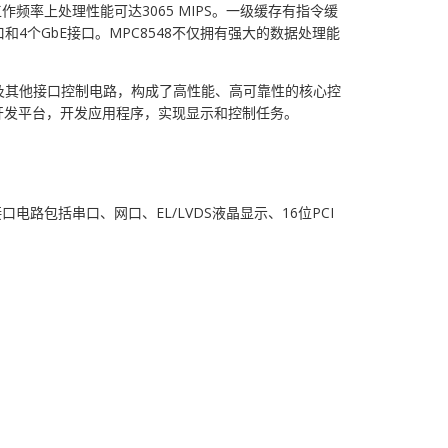
，在该工作频率上处理性能可达3065 MIPS。一级缓存有指令缓
O接口和4个GbE接口。MPC8548不仅拥有强大的数据处理能
储器以及其他接口控制电路，构成了高性能、高可靠性的核心控
件开发平台，开发应用程序，实现显示和控制任务。
路包括串口、网口、EL/LVDS液晶显示、16位PCI