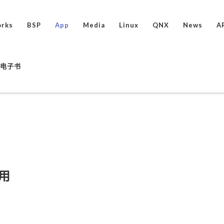
rks
BSP
App
Media
Linux
QNX
News
A
ux电子书
用