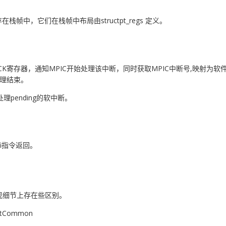
中，它们在栈帧中布局由structpt_regs 定义。
。 读MPIC的IACK寄存器，通知MPIC开始处理该中断，同时获取MPIC中断
处理结束。
rq()处理pending的软中断。
i指令返回。
实现细节上存在些区别。
ctCommon