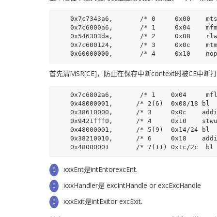
    0x7c7343a6,       /* 0     0x00    mtspr  SPRG3, p0                 */

    0x7c6000a6,       /* 1     0x04    mfmsr  p0                              */

    0x546303da,       /* 2     0x08    rlwinm p0,p0,0,15,13  clear MSR[CE] */

    0x7c600124,       /* 3     0x0c    mtmsr  p0                               */

首先清MSR[CE]，防止在保存中断context时被CE中断
    0x7c6802a6,       /* 1    0x04     mflr   p0                */

    0x48000001,      /* 2(6)  0x08/18 bl      xxxEnt            */

    0x38610000,      /* 3     0x0c    addi   r3, sp, 0         */

    0x9421fff0,      /* 4     0x10    stwu   sp, -FRAMEBASESZ(sp)   */

    0x48000001,      /* 5(9)  0x14/24 bl      xxxHandler              */

    0x38210010,      /* 6     0x18    addi   sp, sp, FRAMEBASESZ    */

xxxEnt是intEntorexcEnt.
xxxHandler是 excIntHandle or excExcHandle
xxxExit是intExitor excExit.