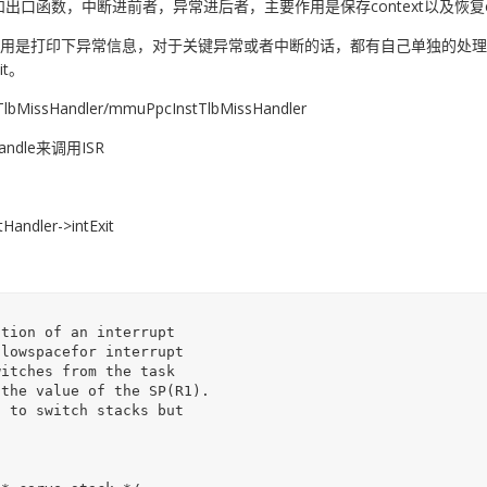
通用中断/异常入口和出口函数，中断进前者，异常进后者，主要作用是保存context以
处理函数，主要作用是打印下异常信息，对于关键异常或者中断的话，都有自己单独的处
t。
sHandler/mmuPpcInstTlbMissHandler
andle来调用ISR
ler->intExit