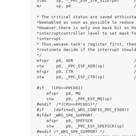
 stwu    sp, -_PPC_ESF_STK_SIZE(p0)      /* carve stack */

 mr      sp, p0                          /* switch tointerruptstack */

 * The critical status are saved atthisstage.  The interrupt should

 *beenabled as soon as possible to reduce the interrupt latency.

 *However,there is only one mask bit on PowerPC. It is at the

 *interruptcontroller level to set mask for each individual

 *interrupt.

 * Thus,wesave task's register first, then call interrupt controller

 *routineto decide if the interrupt should be re-enabled or not.

 */

 mfspr   p0, XER                         /* load XER to P0 */

 stw     p0, _PPC_ESF_XER(sp)            /* save XER to the stack */

 mfspr   p0, CTR                         /* load CTR to P0 */

 stw     p0, _PPC_ESF_CTR(sp)            /* save CTR to the stack */

 #if   (CPU==PPC601)

     mfspr   p0, MQ                          /* load MQ to P0 */

     stw     p0, _PPC_ESF_MQ(sp)             /* save MQ to the stack */

 #endif  /*(CPU==PPC601)*/

 #if    (defined(_WRS_CONFIG_PPC_E500))

 #ifdef _WRS_SPE_SUPPORT

     mfspr   p0, SPEFSCR                     /* load SPEFSCR to P0 */

     stw     p0, _PPC_ESF_SPEFSCR(sp)        /* save SPEFSCR to the stack */

 #endif /*_WRS_SPE_SUPPORT */
