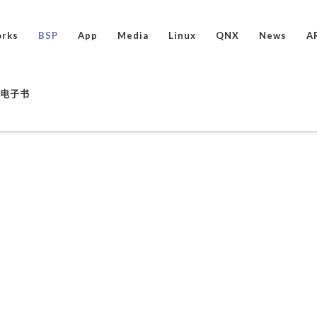
rks
BSP
App
Media
Linux
QNX
News
A
ux电子书