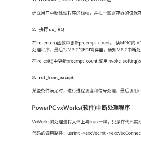
建立用户中断处理程序的栈帧，并把一些寄存器的值保存在栈帧
2、执行 do_IRQ
在irq_enter()函数中更新preempt_count
处理程序，最后写MPIC的EOI寄存器，通知MPIC中断
在irq_exit()中更新preempt_count,调用invoke_softi
3、ret_from_except
某些条件满足时，进行进程调度和信号处理，最后调用rf
PowerPC vxWorks(软件)中断处理程序
VxWorks的处理流程大体上与linux一样，只是在代码
代码的调用路径：usrInit ->excVecInit ->excVecConne