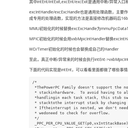
其中intEnt/intExit,excEnt/excExit是
excIntHandle/excExcHandle也是通用
成专用的处理函数，实现的方法是直接修改机器码后16bi
MMU初始化的时候替换excExcHandle为mmuPpcDataTlbMis
MPIC初始化的时候会用vxbMpicIntHandler替换excIntH
WD/Timer初始化的时候也会替换成自己的Handler
至此，真正中断/异常来的时候会执行intEnt->vxbMpicIntHand
下面的代码实现是intEnt，可以看看里面都做了哪些事情
/*

 *ThePowerPC Family doesn't support the notion of an interrupt

 * stackinhardware.  To avoid having to allowspacefor interrupt

 *handlingin each task stack, this stub switches from the task

 * stacktothe interrupt stack by changing the value of the SP(R1).

 * Iftheinterrupt is nested, we don't need to switch stacks but

 * wedoneed to check for overflow.

 */

 _PPC_PER_CPU_VALUE_GET(p0,vxIntStackBase)
