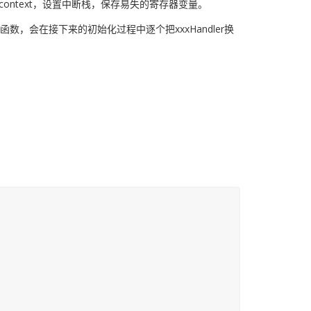
及恢复context，设置中断栈，保存易失的寄存器变量。
理函数，会在接下来的初始化过程中逐个把xxxHandler换