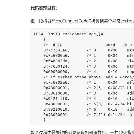
代码实现过程：
把一段机器码excConnectCode[]拷贝到每个异常ve
LOCAL INSTR excConnectCode[]=

    {

    /*  data                  word   byte    opcode  operands                              */

    0x7c7343a6,       /* 0     0x00    mtspr  SPRG3, p0                 */

    0x7c6000a6,       /* 1     0x04    mfmsr  p0                              */

    0x546303da,       /* 2     0x08    rlwinm p0,p0,0,15,13  clear MSR[CE] */

    0x7c600124,       /* 3     0x0c    mtmsr  p0                               */

    0x60000000,       /* 4     0x10    nop                                             */

    /* If either ofthe above, add 4 words/0x10bytes to following offsets */

    0x7c6802a6,       /* 1     0x04    mflr   p0                                  */

    0x48000001,       /* 2(6)  0x08/18 bl      xxxEnt                        */

    0x38610000,       /* 3     0x0c    addi   r3, sp, 0         */

    0x9421fff0,       /* 4     0x10    stwu   sp, -FRAMEBASESZ(sp)   */

    0x48000001,       /* 5(9)  0x14/24 bl      xxxHandler              */

    0x38210010,       /* 6     0x18    addi   sp, sp, FRAMEBASESZ    */

    0x48000001        /* 7(11) 0x1c/2c  bl     xxxExit                       */

整个过程中最关键的就是这段机器码数组，一共12条指