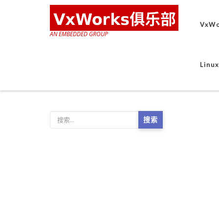
VxWo
AN EMBEDDED GROUP
Lin
搜索