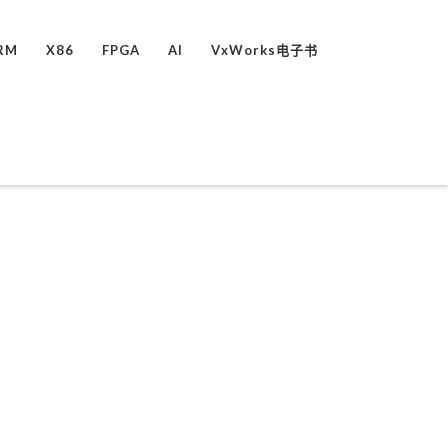
RM
X86
FPGA
AI
VxWorks电子书