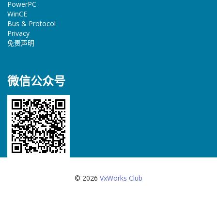
PowerPC
WinCE
Bus & Protocol
Privacy
免责声明
微信公众号
© 2026
VxWorks Club