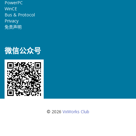
PowerPC
WinCE
Bus & Protocol
Privacy
免责声明
微信公众号
© 2026
VxWorks Club