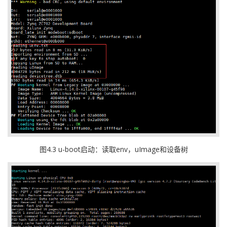
图4.3 u-boot启动：读取env，uImage和设备树