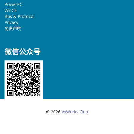
PowerPC
WinCE
Bus & Protocol
Privacy
免责声明
微信公众号
© 2026
VxWorks Club