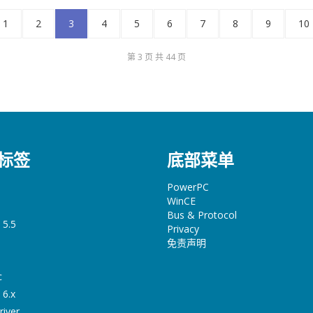
1
2
3
4
5
6
7
8
9
10
第 3 页 共 44 页
标签
底部菜单
PowerPC
WinCE
Bus & Protocol
 5.5
Privacy
免责声明
c
 6.x
river