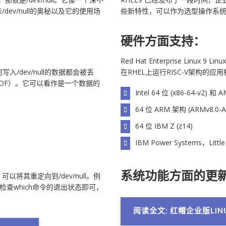
ev/null的奥秘以及它的使用场
些新特性，可以作为选型操作系
硬件方面支持：
Red Hat Enterprise Linux 9
写入/dev/null的数据都会被丢
在RHEL上运行RISC-V架构的
（EOF）。它可以看作是一个数据的
Intel 64 位 (x86-64-v2) 和
64 位 ARM 架构 (ARMv8.0-A
64 位 IBM Z (z14)
IBM Power Systems，Little
系统功能方面的更
以将其重定向到/dev/null。例
检查which命令的退出状态即可，
阅读全文: 红帽企业版LINU