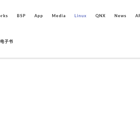
rks
BSP
App
Media
Linux
QNX
News
A
ux电子书