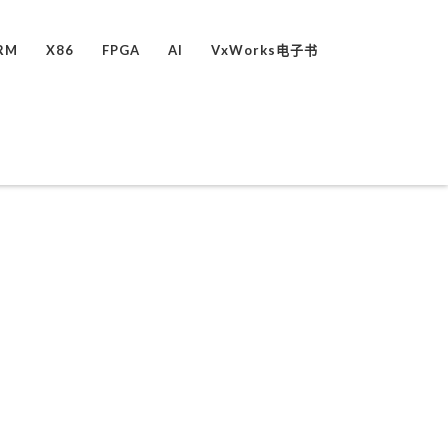
RM
X86
FPGA
AI
VxWorks电子书