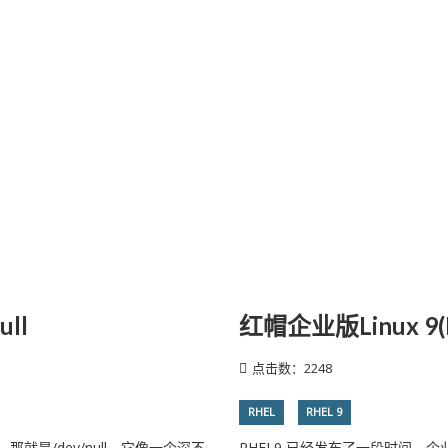
ll
红帽企业版Linux 9
点击数：2248
RHEL
RHEL 9
就是/dev/null。它像一个深不
RHEL9 已经发布了一段时间，