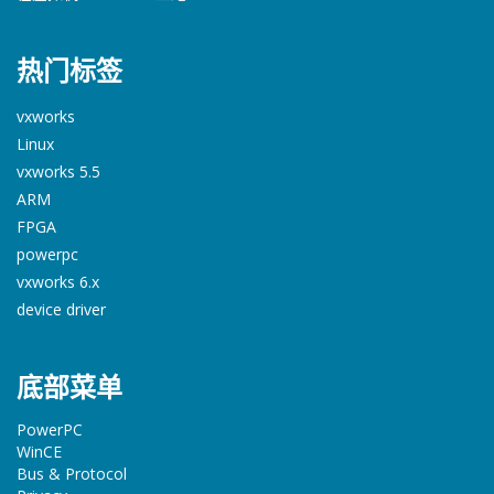
热门标签
vxworks
Linux
vxworks 5.5
ARM
FPGA
powerpc
vxworks 6.x
device driver
底部菜单
PowerPC
WinCE
Bus & Protocol