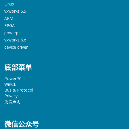
Linux
vxworks 5.5
ARM
FPGA
powerpc
vxworks 6.x
device driver
底部菜单
PowerPC
WinCE
Bus & Protocol
Privacy
免责声明
微信公众号