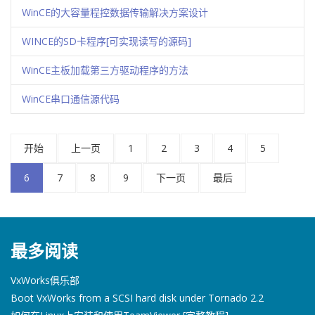
WinCE的大容量程控数据传输解决方案设计
WINCE的SD卡程序[可实现读写的源码]
WinCE主板加载第三方驱动程序的方法
WinCE串口通信源代码
开始
上一页
1
2
3
4
5
6
7
8
9
下一页
最后
最多阅读
VxWorks俱乐部
Boot VxWorks from a SCSI hard disk under Tornado 2.2