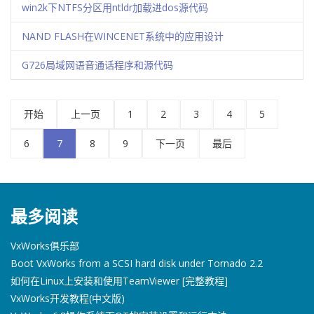
win2k下NTFS分区用ntldr加载进dos源代码
NAND FLASH在WINCENET系统中的应用设计
G726局域网语音通话程序和源代码
开始
上一页
1
2
3
4
5
6
7
8
9
下一页
最后
最多阅读
VxWorks俱乐部
Boot VxWorks from a SCSI hard disk under Tornado 2.2
如何在Linux上安装和使用TeamViewer [完整教程]
VxWorks开发教程(中文版)