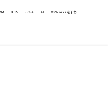
RM
X86
FPGA
AI
VxWorks电子书