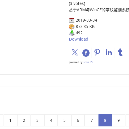
(3 votes)
基于ARM与WinCE的掌纹鉴别系
2019-03-04
873.85 KB
492
Download
powered by
social2s
1
2
3
4
5
6
7
8
9