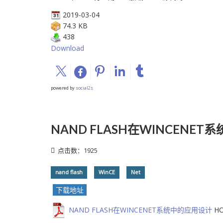
2019-03-04
74.3 KB
438
Download
powered by
social2s
NAND FLASH在WINCENE
点击数：1925
nand flash
WinCE
Net
下载地址
NAND FLASH在WINCENET系统中的应用设计
H