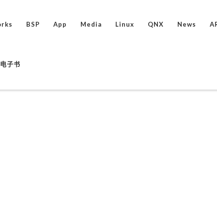
rks
BSP
App
Media
Linux
QNX
News
A
ux电子书