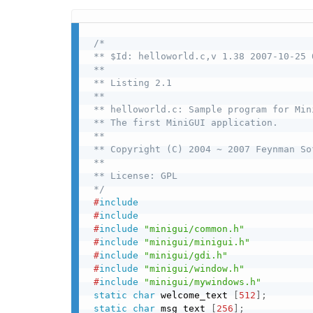
/*  

 ** $Id: helloworld.c,v 1.38 2007-10-25 
 ** 

 ** Listing 2.1 

 ** 

 ** helloworld.c: Sample program for Min
 ** The first MiniGUI application. 

 ** 

 ** Copyright (C) 2004 ~ 2007 Feynman Sof
 ** 

 ** License: GPL 

 */
#
include
#
include
#
include
"minigui/common.h"
#
include
"minigui/minigui.h"
#
include
"minigui/gdi.h"
#
include
"minigui/window.h"
#
include
"minigui/mywindows.h"
static
char
 welcome_text 
[
512
]
;
static
char
 msg_text 
[
256
]
;