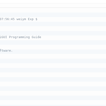
07:56:45 weiym Exp $ 

iGUI Programming Guide 

tware. 
