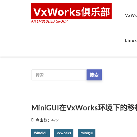
VxWo
AN EMBEDDED GROUP
Lin
搜索
MiniGUI在VxWorks环境下的移
点击数：4751
WindML
vxworks
minigui