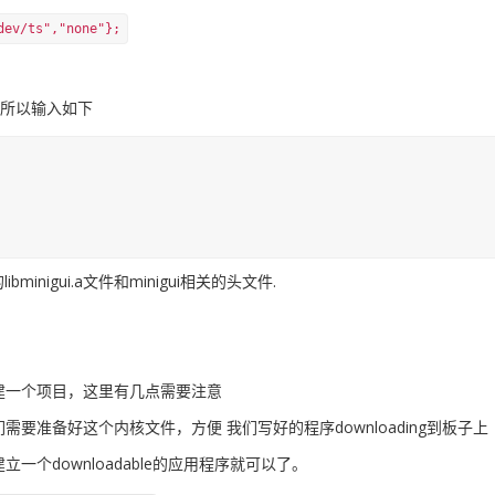
dev/ts","none"};
。所以输入如下
igui.a文件和minigui相关的头文件.
建一个项目，这里有几点需要注意
准备好这个内核文件，方便 我们写好的程序downloading到板子上
个downloadable的应用程序就可以了。