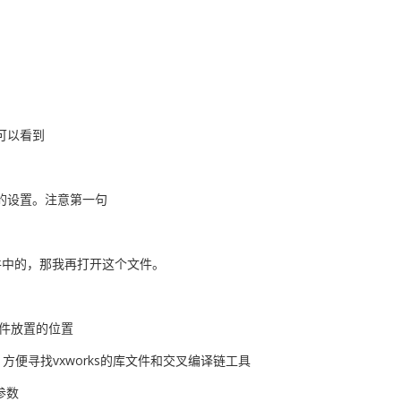
件可以看到
相关的设置。注意第一句
rks文件中的，那我再打开这个文件。
头文件放置的位置
路径，方便寻找vxworks的库文件和交叉编译链工具
参数