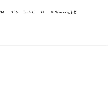
RM
X86
FPGA
AI
VxWorks电子书