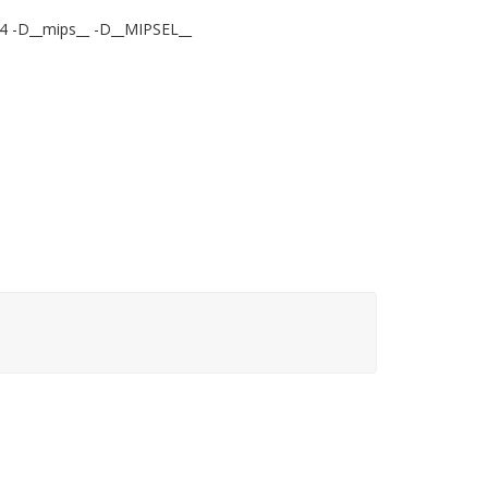
 -D__mips__ -D__MIPSEL__