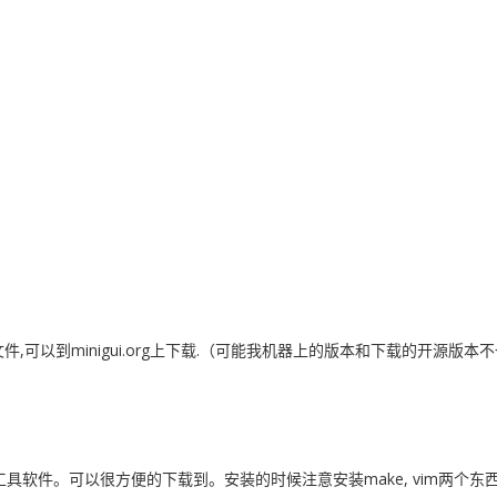
示例文件,可以到minigui.org上下载.（可能我机器上的版本和下载的
台的工具软件。可以很方便的下载到。安装的时候注意安装make, vim两个东