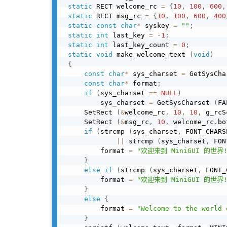
static
 RECT welcome_rc 
=
{
10
,
100
,
600
,
static
 RECT msg_rc 
=
{
10
,
100
,
600
,
400
static
const
char
*
 syskey 
=
""
;
static
int
 last_key 
=
-
1
;
static
int
 last_key_count 
=
0
;
static
void
 make_welcome_text 
(
void
)
{
const
char
*
 sys_charset 
=
 GetSysCha
const
char
*
 format
;
if
(
sys_charset 
==
NULL
)
         sys_charset 
=
 GetSysCharset 
(
FA
     SetRect 
(
&
welcome_rc
,
10
,
10
,
 g_rcS
     SetRect 
(
&
msg_rc
,
10
,
 welcome_rc
.
bo
if
(
strcmp 
(
sys_charset
,
 FONT_CHARS
||
 strcmp 
(
sys_charset
,
 FON
         format 
=
"欢迎来到 MiniGUI 的世界
}
else
if
(
strcmp 
(
sys_charset
,
 FONT_
         format 
=
"欢迎来到 MiniGUI 的世界
}
else
{
         format 
=
"Welcome to the world 
}