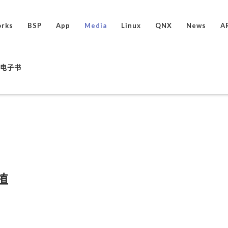
rks
BSP
App
Media
Linux
QNX
News
A
ux电子书
植