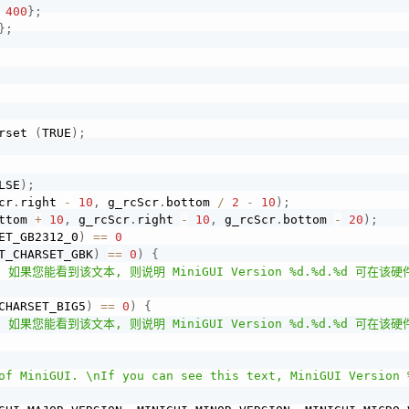
400
}
;
}
;
rset 
(
TRUE
)
;
LSE
)
;
cr
.
right 
-
10
,
 g_rcScr
.
bottom 
/
2
-
10
)
;
ttom 
+
10
,
 g_rcScr
.
right 
-
10
,
 g_rcScr
.
bottom 
-
20
)
;
ET_GB2312_0
)
==
0
T_CHARSET_GBK
)
==
0
)
{
! 如果您能看到该文本, 则说明 MiniGUI Version %d.%d.%d 可在该
CHARSET_BIG5
)
==
0
)
{
! 如果您能看到该文本, 则说明 MiniGUI Version %d.%d.%d 可在该
of MiniGUI. \nIf you can see this text, MiniGUI Version 