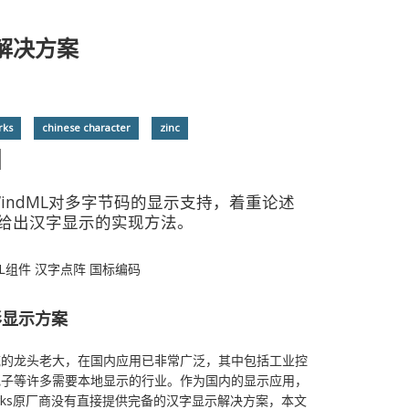
示解决方案
rks
chinese character
zinc
s上WindML对多字节码的显示支持，着重论述
给出汉字显示的实现方法。
dML组件 汉字点阵 国标编码
图形显示方案
系统的龙头老大，在国内应用已非常广泛，其中包括工业控
电子等许多需要本地显示的行业。作为国内的显示应用，
rks原厂商没有直接提供完备的汉字显示解决方案，本文