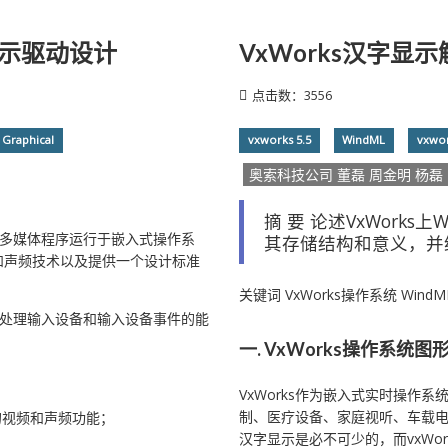
显示驱动设计
VxWorks汉字显
点击数：3556
Graphical
vxworks 5.5
WindML
vxwo
奥索科技公司 董磊 周金明 杨磊
摘 要 论述VxWork
，它支持多媒体程序运行于嵌入式操作系
其存储结构和意义，并
和声频技术以及提供一个设计标准
关键词 VxWorks操作系统 Win
及处理输入设备和输入设备事件的能
一. VxWorks操作系统
VxWorks作为嵌入式实时操作
制、医疗设备、家庭视听、车载
的视频和声频功能；
汉字显示是必不可少的，而vxWo