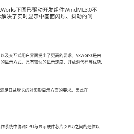
Works下图形驱动开发组件WindML3.0不
技术解决了实时显示中画面闪烁、抖动的问
及交互式用户界面提出了更高的要求。VxWorks是由
持丰富的显示方式、具有较快的显示速度、开放源代码等优势,
发,很难满足日益增长的对图形显示方面的要求。因此在
系统中协调CPU与显示硬件芯片(GPU)之间的通信以