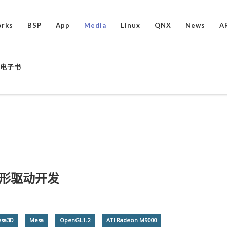
rks
BSP
App
Media
Linux
QNX
News
A
ux电子书
图形驱动开发
sa3D
Mesa
OpenGL1.2
ATI Radeon M9000