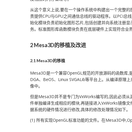
从这个意义上说,要在一个操作系统中构建出一个完整的
责提供CPU与GPU之间通信总线的驱动程序。以PCI总
始化模块负责初始化图形芯片,包括创建并向系统注册显
务。标准图形库函数模块负责在底层硬件上实现符合业界标准的图
2 Mesa3D的移植及改进
2.1 Mesa3D的移植
Mesa3D是一个兼容OpenGL规范的开放源码的函数库,是
DGA、BeOS、Linux SVGALib等平台上。从编译原
像中。
但是Mesa3D并不是专门为VxWorks编写的,因此必
件单独编译生成相应的模块,再链接进入VxWorks镜像文件
据系统的硬件情况进行修改,具体的修改处理情况如下。
(1) 所有实现OpenGL标准功能的文件。在Mesa3D中,