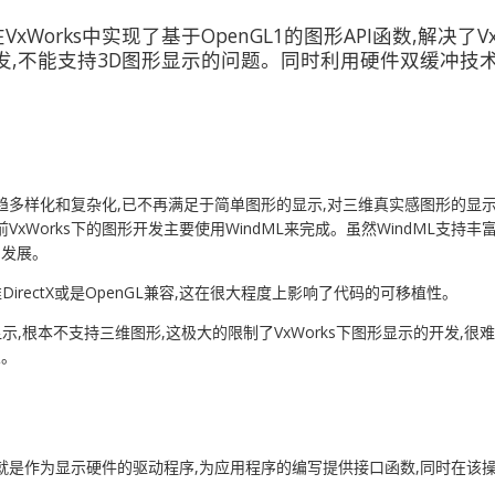
xWorks中实现了基于OpenGL1的图形API函数,解决了Vx
开发,不能支持3D图形显示的问题。同时利用硬件双缓冲
多样化和复杂化,已不再满足于简单图形的显示,对三维真实感图形的显示以
xWorks下的图形开发主要使用WindML来完成。虽然WindML支
的发展。
准DirectX或是OpenGL兼容,这在很大程度上影响了代码的可移植性。
图形显示,根本不支持三维图形,这极大的限制了VxWorks下图形显示的开
义。
是作为显示硬件的驱动程序,为应用程序的编写提供接口函数,同时在该操作