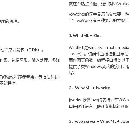
就这个热点论题，通过对VxWor
VxWorks的汉字显示首先需要
字。vxWorks有三种显示的方案
程序的机理。
1. WindML + Zinc:
WindML是wind river mutli-med
动程序开发包（DDK）。
library）。该组件直接控制
PI集，包括图形、输入处理、多媒
面作图等函数，编程接口很类似于Torb
提供了类Windows风格的接口，
程。
整的驱动程序参考集，包括硬件配
的驱动程序。
2．WindML + Jworks:
Jworks 提供Java的支持，在Vx
口是Java语言，Java虚拟机的图
3．web server + WindML + Jwor