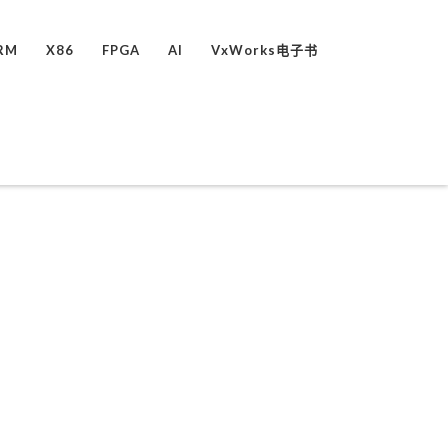
RM
X86
FPGA
AI
VxWorks电子书