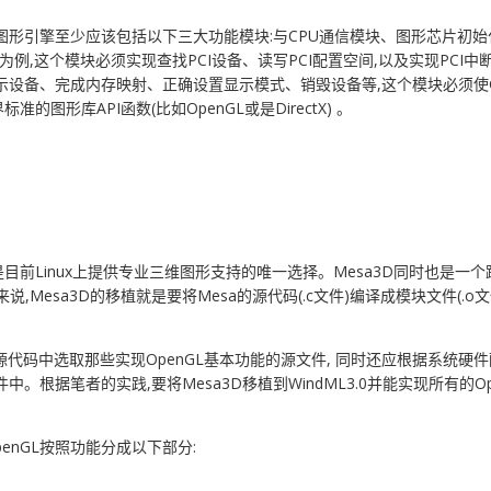
图形引擎至少应该包括以下三大功能模块:与CPU通信模块、图形芯片初始
线为例,这个模块必须实现查找PCI设备、读写PCI配置空间,以及实现PCI
示设备、完成内存映射、正确设置显示模式、销毁设备等,这个模块必须使
形库API函数(比如OpenGL或是DirectX) 。
目前Linux上提供专业三维图形支持的唯一选择。Mesa3D同时也是一个跨平台
理上来说,Mesa3D的移植就是要将Mesa的源代码(.c文件)编译成模块文件(.
须从源代码中选取那些实现OpenGL基本功能的源文件, 同时还应根据系统硬件
中。根据笔者的实践,要将Mesa3D移植到WindML3.0并能实现所有的Op
OpenGL按照功能分成以下部分: