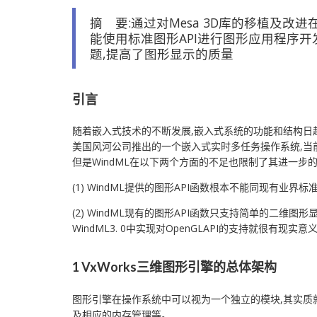
摘 要:通过对Mesa 3D库的移植及改进在V
能使用标准图形API进行图形应用程序
题,提高了图形显示的质量
引言
随着嵌入式技术的不断发展,嵌入式系统的功能和结构日趋
美国风河公司推出的一个嵌入式实时多任务操作系统,当前V
但是WindML在以下两个方面的不足也限制了其进一步
(1) WindML提供的图形API函数根本不能同现有业界标
(2) WindML现有的图形API函数只支持简单的二维
WindML3. 0中实现对OpenGLAPI的支持就很有现实意
1 VxWorks三维图形引擎的总体架构
图形引擎在操作系统中可以视为一个独立的模块,其实质就
及相应的内存管理等。