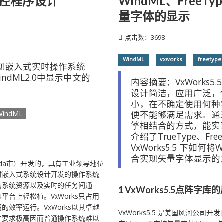
显控程序设计
WindML、FreeT
量字体的显示
点击数：3698
WindML
vxworks
freetype
0实现嵌入式实时操作系统
ndML2.0中显示中文的
内容摘要：VxWorks
设计简洁，应用广泛，
小，在不确定使用何种
便不能够满足需求。通过使用
indML
擎相结合的方式，能实
介绍了TrueType、F
VxWorks5.5 下如何将W
合实现矢量字体显示的
ameda市）开发的，具有工业领导地位
实时嵌入式系统设计开发的操作系统
的系统资源以及实时的任务间通
1 VxWorks5.5点阵字库
平台上轻松植。VxWorks只占用
效率运行。VxWorks以其卓越
VxWorks5.5 是美国风河公司
性要求极高因而普通操作系统难以