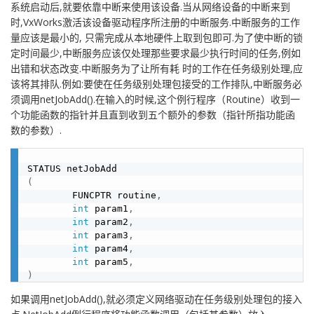
系统启动后,就要依靠中断来使用该设备.当从网络设备的中断来到
时,VxWorks激活该设备驱动程序所注册的中断服务.中断服务的工作
量应该是最小的, 只需完成从本地硬件上取到包即可.为了使中断的锁
定时间最少,中断服务应该仅处理那些要求最少执行时间的任务,例如
出错和状态改变.中断服务为了让所有耗 时的工作在任务级别处理,应
该将其排队.例如:要使在任务级别处理包接受的工作排队,中断服务必
须调用netJobAdd().在输入的时候,这个例行程序（Routine）收到一
个功能函数的指针并且直到收到五个额外的参数（指针所指功能函
数的参数）.
(
        FUNCPTR routine
,
int
 param1
,
int
 param2
,
int
 param3
,
int
 param4
,
int
 param5
,
)
如果调用netJobAdd(),就必须定义网络驱动在任务级别处理包的接入