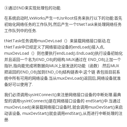
③通过END来实现处理包的功能.
在系统启动时,VxWorks产生一tUsrRoot任务来执行以下的功能:首先
初始化网络任务的工作队列,然后产生一个tNetTask来处理网络任务
工作队列中的任务.
tNetTask任务调用muxDevLoad（）来装载网络接口驱动,在
tNetTask中已经定义了网络驱动设备的endLoad()接入点,
muxDevLoad（）则也要执行endLoad().EndLoad()执行设备初始化
并且返回一个名为END_OBJ的结构.MUX通过在 END_OBJ上加一个
指针,指向能完成将数据向MUX上层发送的功能（函数）.然后MUX
把返回的END_OBJ加到END_OBJ结构链表中.这个链 表包括目前系
统中所有可用的网络设备.当从muxDevLoad()返回后,网络设备就准
备好可以使用了.
我们必须调用sysIntConnect()来注册网络接口设备的中断处理.最典
型的调用sysIntConnect()是在网络接口设备的 endStart()中.当通过
muxDevLoad()来装载网络接口设备时,就会调用muxDevStart()来启
动该设备, muxDevStart()就会调用endStar(),从而进行中断处理的注
册.