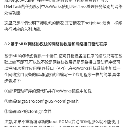
点.NetJobAdd例行程序将功能函数调用（包括其参数）放入
tNetTask的任务队列中.VxWorks使用tNetTask处理任务级别的网络
处理功能.
这里只是举例说明了接收包的情况,其它情况下netJobAdd()也一样能
执行对应的入列功能.
3.2 基于MUX网络协议栈的网络协议层和网络接口驱动程序
基于MUX的特点:提供一个接口,使与其相连各层程序的编写只需在基
础上编写即可.可以说不论是网络协议层还是网络接口驱动程序都可
以把MUX看作应用程 序接口（API）.在VxWorks目标系统中加载一
个网络接口设备的驱动程序就和编写一个应用程序一样的简单.具体
步骤如下:
①编译驱动程序的源代码并在VxWorks镜像中加载;
②编辑target/src/config/BSP/configNet.h;
③编辑BSP的cfonfig.h文件.
注意,如果不重新编译新的boot ROMs(启动ROM),那么就不能使用