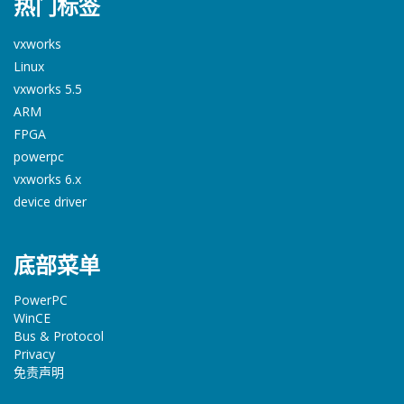
热门标签
vxworks
Linux
vxworks 5.5
ARM
FPGA
powerpc
vxworks 6.x
device driver
底部菜单
PowerPC
WinCE
Bus & Protocol
Privacy
免责声明