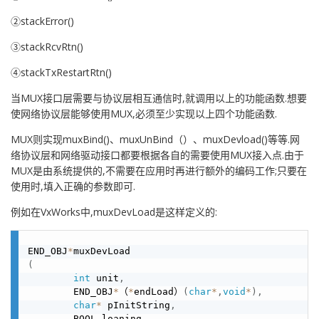
②stackError()
③stackRcvRtn()
④stackTxRestartRtn()
当MUX接口层需要与协议层相互通信时,就调用以上的功能函数.想要
使网络协议层能够使用MUX,必须至少实现以上四个功能函数.
MUX则实现muxBind()、muxUnBind（）、muxDevload()等等.网
络协议层和网络驱动接口都要根据各自的需要使用MUX接入点.由于
MUX是由系统提供的,不需要在应用时再进行额外的编码工作;只要在
使用时,填入正确的参数即可.
例如在VxWorks中,muxDevLoad是这样定义的:
END_OBJ
*
(
int
 unit
,
        END_OBJ
*
（
*
endLoad）
(
char
*
,
void
*
)
,
char
*
 pInitString
,
        BOOL loaning
,