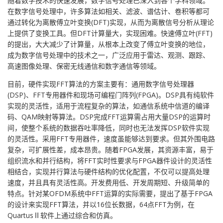
随着数字技术的快速发展，数字信号处理已深入到各个学科领域。
在数字信号处理中，许多算法如相关、滤波、谱估计、卷积等都可
通过转化为离散傅立叶变换(DFT)实现，从而为离散信号分析从理论
上提供了变换工具。但DFT计算量大，实现困难。快速傅立叶(FFT)
的提出，大大减少了计算量，从根本上改变了傅立叶变换的地位，
成为数字信号处理中的技术之一，广泛应用于雷达、观测、跟踪、
高速图像处理、保密无线通信和数字通信等领域。
目前，硬件实现FFT算法的方案主要有：通用数字信号处理器
(DSP)、FFT专用器件和现场可编程门阵列(FPGA)。DSP具有纯软件
实现的灵活性，适用于流程复杂的算法，如通信系统中信道的编译
码、QAM映射等算法。DSP完成FFT运算需占用大量DSP的运算时
间，使整个系统的数据吞吐率降低，同时也无法发挥DSP软件实现
的灵活性。采用FFT专用器件，速度虽能够达到要求。但其外围电路
复杂，可扩展性差，成本昂贵。随着FPGA发展，其资源丰富，易于
组织流水和并行结构，将FFT实时性要求与FPGA器件设计的灵活性
相结合，实现并行算法与硬件结构的优化配置，不仅可以提高处理
速度，并且具有灵活性高。开发费用低、开发周期短、升级简单的
特点。针对某OFDM系统中FFT运算的实际需要，提出了基于FPGA
的设计来实现FFT算法，并以16位长数据，64点FFT为例，在
QuartusⅡ软件上通过综合和仿真。