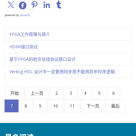
powered by
social2s
FPGA工作原理与简介
HDMI接口协议
基于FPGA的航空总线协议接口设计
Verilog HDL 设计中一定要用同步而不能用异步时序逻辑
开始
上一页
2
3
4
5
6
7
8
9
10
11
下一页
最后