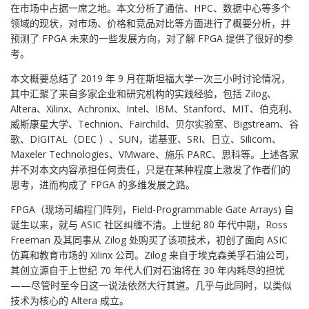
在市场中占据一席之地。本文分析了通信、HPC、数据中心等多个
领域的现状，对市场、价格和竞品对比等方面进行了概要分析，并
预测了 FPGA 未来的一些发展方向，对了解 FPGA 提供了很好的参
考。
本文概要总结了 2019 年 9 月在斯坦福大学一次三小时讨论情况，
其中汇聚了来自多家企业和研究机构的实践经验，包括 Zilog、
Altera、Xilinx、Achronix、Intel、IBM、Stanford、MIT、伯克利、
威斯康星大学、Technion、Fairchild、贝尔实验室、Bigstream、谷
歌、DIGITAL（DEC ）、SUN，诺基亚、SRI、日立、Silicom、
Maxeler Technologies、VMware、施乐 PARC、思科等。上述各家
并不对本文内容承担任何责任，只是在某种程度上激发了作者们的
思考，进而构成了 FPGA 的多维发展之路。
FPGA（现场可编程门阵列，Field-Programmable Gate Arrays) 自
诞生以来，就与 ASIC 社区纠缠不清。上世纪 80 年代中期，Ross
Freeman 及其同事从 Zilog 处购买了该项技术，初创了面向 ASIC
仿真和教育市场的 Xilinx 公司。Zilog 来自于埃克森美孚石油公司，
其创立源自于上世纪 70 年代人们对石油将在 30 年内耗尽的担忧
——尽管时至今日这一说法依然大行其道。几乎与此同时，以类似
技术为核心的 Altera 成立。