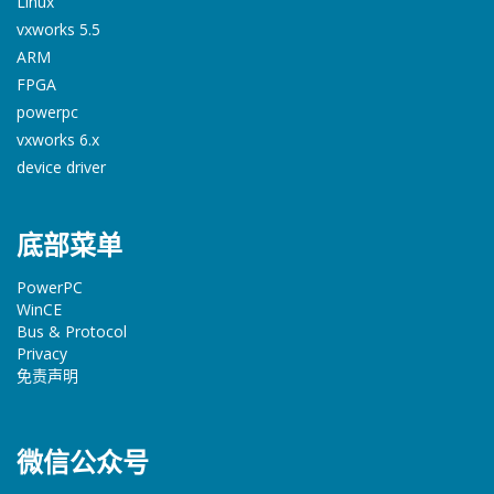
Linux
vxworks 5.5
ARM
FPGA
powerpc
vxworks 6.x
device driver
底部菜单
PowerPC
WinCE
Bus & Protocol
Privacy
免责声明
微信公众号