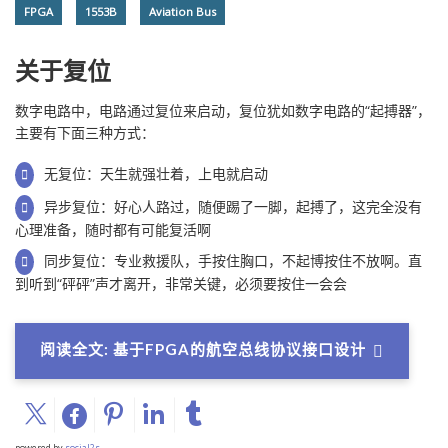
FPGA
1553B
Aviation Bus
关于复位
数字电路中，电路通过复位来启动，复位犹如数字电路的“起搏器”，
主要有下面三种方式：
无复位：天生就强壮着，上电就启动
异步复位：好心人路过，随便踢了一脚，起搏了，这完全没有
心理准备，随时都有可能复活啊
同步复位：专业救援队，手按住胸口，不起博按住不放啊。直
到听到“砰砰”声才离开，非常关键，必须要按住一会会
阅读全文: 基于FPGA的航空总线协议接口设计
powered by
social2s