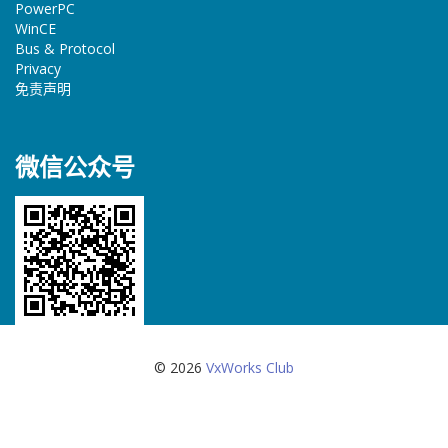
PowerPC
WinCE
Bus & Protocol
Privacy
免责声明
微信公众号
© 2026
VxWorks Club